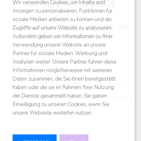
AUGENHEILKUNDE
Wir verwenden Cookies, um Inhalte und
Anzeigen zu personalisieren, Funktionen für
soziale Medien anbieten zu können und die
TERMINVEREINBARUNG BEI DR.
Zugriffe auf unsere Website zu analysieren.
KIRSTEN EULENBURG
Außerdem geben wir Informationen zu Ihrer
Verwendung unserer Website an unsere
Partner für soziale Medien, Werbung und
Augenuntersuchung mit Spaltlampe
Analysen weiter. Unsere Partner führen diese
Augendruckmessung
Informationen möglicherweise mit weiteren
Augenoperationen
Daten zusammen, die Sie ihnen bereitgestellt
Perma Tweeze (Epiliergerät) zur Entfernung sog.
haben oder die sie im Rahmen Ihrer Nutzung
Distichien
der Dienste gesammelt haben. Sie geben
Cryogerät zur Entfernung von Tumoren an den Lidern
Einwilligung zu unseren Cookies, wenn Sie
unsere Webseite weiterhin nutzen.