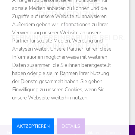
Anzeigen zu personalisieren, Funktionen für
BIOLOGISCHE
soziale Medien anbieten zu können und die
TIERMEDIZIN
Zugriffe auf unsere Website zu analysieren.
Außerdem geben wir Informationen zu Ihrer
Verwendung unserer Website an unsere
TERMINVEREINBARUNG BEI DR.
Partner für soziale Medien, Werbung und
CAROLINA VON EINEM
Analysen weiter. Unsere Partner führen diese
Informationen möglicherweise mit weiteren
Daten zusammen, die Sie ihnen bereitgestellt
Homöopathie
haben oder die sie im Rahmen Ihrer Nutzung
Auto-sanguis-Stufentherapie
der Dienste gesammelt haben. Sie geben
Bachblüten
Einwilligung zu unseren Cookies, wenn Sie
unsere Webseite weiterhin nutzen.
AKTZEPTIEREN
DETAILS
Impressum
Datenschutz
Zahlungsmodalitäten
Cookies