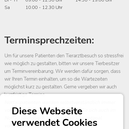
Di - Fr
09.00 - 12.30 Uhr
14.30 - 19.00 Uhr
Sa
10.00 - 12.30 Uhr
Terminsprechzeiten:
Um für unsere Patienten den Tierarztbesuch so stressfrei
wie möglich zu gestalten, bitten wir unsere Tierbesitzer
um Terminvereinbarung. Wir werden dafür sorgen, dass
wir Ihren Termin einhalten, um so die Wartezeiten
möglichst kurz zu gestalten. Gerne vergeben wir auch
kurzfristige Termine.
Notfallpatienten werden selbstverständlich immer
Diese Webseite
vorrangig behandelt. Bitte melden Sie sich auch im
Notfall telefonisch an, damit wir uns optimal
verwendet Cookies
vorbereiten können.