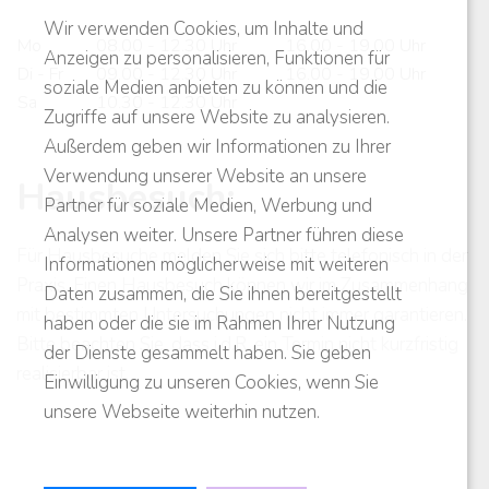
Wir verwenden Cookies, um Inhalte und
Mo
08.00 - 12.30 Uhr
16.00 - 19.00 Uhr
Anzeigen zu personalisieren, Funktionen für
Di - Fr
09.00 - 12.30 Uhr
16.00 - 19.00 Uhr
soziale Medien anbieten zu können und die
Sa
10.30 - 12.30 Uhr
Zugriffe auf unsere Website zu analysieren.
Außerdem geben wir Informationen zu Ihrer
Verwendung unserer Website an unsere
Hausbesuch:
Partner für soziale Medien, Werbung und
Analysen weiter. Unsere Partner führen diese
Für Hausbesuche melden Sie sich bitte telefonisch in der
Informationen möglicherweise mit weiteren
Praxis. Einen Hausbesuch können wir im Zusammenhang
Daten zusammen, die Sie ihnen bereitgestellt
mit bestimmten Untersuchungen nicht immer garantieren.
haben oder die sie im Rahmen Ihrer Nutzung
Bitte beachten Sie, dass i.d.R. ein Termin nicht kurzfristig
der Dienste gesammelt haben. Sie geben
realisierbar ist.
Einwilligung zu unseren Cookies, wenn Sie
unsere Webseite weiterhin nutzen.